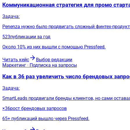
Коммуникационная стратегия для промо старта
Задача:
Penenza нужно было продвигать сложный финтех-продукт
523
публикации за год
Около 10% из них вышли с помощью Pressfeed.
Читать кейс
Выбор редакции
Маркетинг · Подписка на запросы
Как в 36 раз увеличить число брендовых запр
Задача:
SmartLeads продвигали бренды клиентов, но сами остав
×36
рост брендовых запросов
65+ публикаций вышло через Pressfeed.