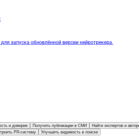
ж
для запуска обновлённой версии нейротрекера.
ость и доверие
Получить публикации в СМИ
Найти экспертов и автор
троить PR-систему
Улучшить видимость в поиске