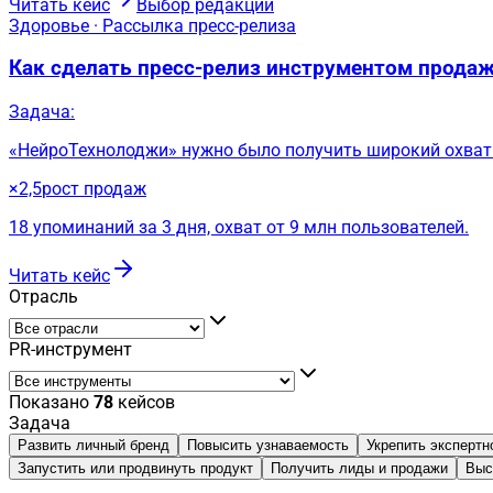
Читать кейс
Выбор редакции
Здоровье · Рассылка пресс-релиза
Как сделать пресс-релиз инструментом прода
Задача:
«НейроТехнолоджи» нужно было получить широкий охват 
×2,5
рост продаж
18 упоминаний за 3 дня, охват от 9 млн пользователей.
Читать кейс
Отрасль
PR-инструмент
Показано
78
кейсов
Задача
Развить личный бренд
Повысить узнаваемость
Укрепить экспертн
Запустить или продвинуть продукт
Получить лиды и продажи
Выс