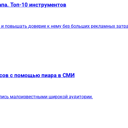
па. Топ-10 инструментов
 и повышать доверие к нему без больших рекламных затра
осов с помощью пиара в СМИ
ались малоизвестными широкой аудитории.