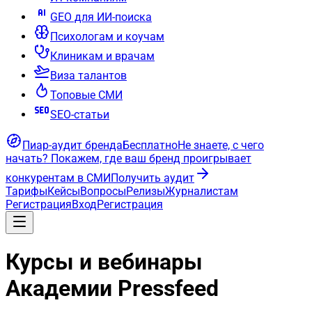
GEO для ИИ-поиска
Психологам и коучам
Клиникам и врачам
Виза талантов
Топовые СМИ
SEO-статьи
Пиар-аудит бренда
Бесплатно
Не знаете, с чего
начать?
Покажем, где ваш бренд проигрывает
конкурентам в СМИ
Получить аудит
Тарифы
Кейсы
Вопросы
Релизы
Журналистам
Регистрация
Вход
Регистрация
Курсы и вебинары
Академии Pressfeed