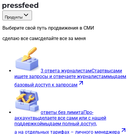
Продукты
Выберите свой путь продвижения в СМИ
сделаю все сам
сделайте все за меня
3 ответа журналистам
Старт
вы
сами
ищете запросы и отвечаете журналистам
мы
даем
базовый доступ к запросам
ответы без лимита
Про-
аккаунт
вы
делаете все сами или с нашей
поддержкой
мы
даем полный доступ,
а на отдельных тарифах – личного менеджера