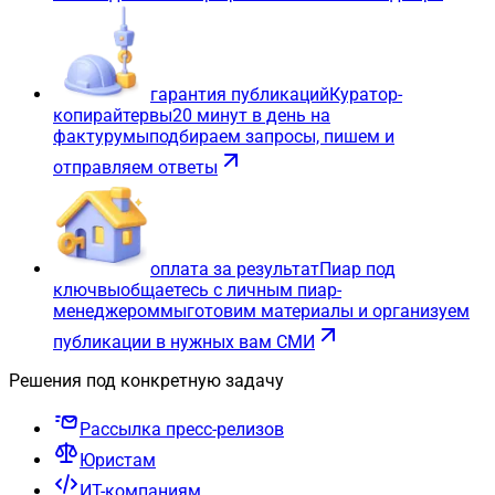
гарантия публикаций
Куратор-
копирайтер
вы
20 минут в день на
фактуру
мы
подбираем запросы, пишем и
отправляем ответы
оплата за результат
Пиар под
ключ
вы
общаетесь с личным пиар-
менеджером
мы
готовим материалы и организуем
публикации в нужных вам СМИ
Решения под конкретную задачу
Рассылка пресс-релизов
Юристам
ИТ-компаниям