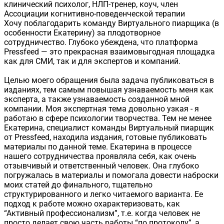
клинический психолог, НЛП-тренер, коуч, член
Ассоциации когнитивно-поведенческой терапии
Хочу поблагодарить команду Виртуального пиарщика (в
особенности Екатерину) за плодотворное
сотрудничество. Глубоко убеждена, что платформа
Pressfeed — это прекрасная взаимовыгодная площадка
как для СМИ, так и для экспертов и компаний.
Целью моего обращения была задача публиковаться в
изданиях, тем самым повышая узнаваемость меня как
эксперта, а также узнаваемость созданной мной
компании. Моя экспертная тема довольно узкая - я
работаю в сфере психологии творчества. Тем не менее
Екатерина, специалист команды Виртуальный пиарщик
от Pressfeed, находила издания, готовые публиковать
материалы по данной теме. Екатерина в процессе
нашего сотрудничества проявляла себя, как очень
отзывчивый и ответственный человек. Она глубоко
погружалась в материалы и помогала довести наброски
моих статей до финального, тщательно
структурированного и легко читаемого варианта. Ее
подход к работе можно охарактеризовать, как
“Активный профессионализм”, т.е. когда человек не
просто делает свою часть работы “по протоколу”, а