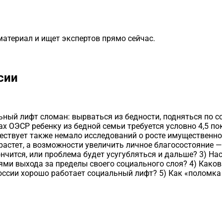
материал и ищет экспертов прямо сейчас.
сии
ьный лифт сломан: вырваться из бедности, подняться по с
х ОЭСР ребенку из бедной семьи требуется условно 4,5 пок
ществует также немало исследований о росте имущественно
астет, а возможности увеличить личное благосостояние —
нчится, или проблема будет усугубляться и дальше? 3) Н
ями выхода за пределы своего социального слоя? 4) Каков
ссии хорошо работает социальный лифт? 5) Как «поломка