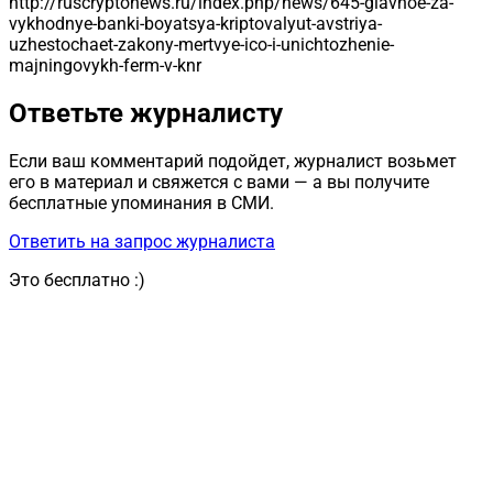
http://ruscryptonews.ru/index.php/news/645-glavnoe-za-
vykhodnye-banki-boyatsya-kriptovalyut-avstriya-
uzhestochaet-zakony-mertvye-ico-i-unichtozhenie-
majningovykh-ferm-v-knr
Ответьте журналисту
Если ваш комментарий подойдет, журналист возьмет
его в материал и свяжется с вами — а вы получите
бесплатные упоминания в СМИ.
Ответить на запрос журналиста
Это бесплатно :)