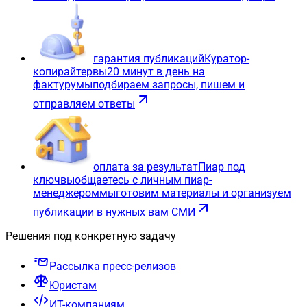
гарантия публикаций
Куратор-
копирайтер
вы
20 минут в день на
фактуру
мы
подбираем запросы, пишем и
отправляем ответы
оплата за результат
Пиар под
ключ
вы
общаетесь с личным пиар-
менеджером
мы
готовим материалы и организуем
публикации в нужных вам СМИ
Решения под конкретную задачу
Рассылка пресс-релизов
Юристам
ИТ-компаниям