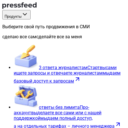
Продукты
Выберите свой путь продвижения в СМИ
сделаю все сам
сделайте все за меня
3 ответа журналистам
Старт
вы
сами
ищете запросы и отвечаете журналистам
мы
даем
базовый доступ к запросам
ответы без лимита
Про-
аккаунт
вы
делаете все сами или с нашей
поддержкой
мы
даем полный доступ,
а на отдельных тарифах – личного менеджера