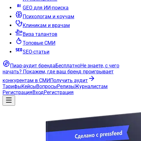
GEO для ИИ-поиска
Психологам и коучам
Клиникам и врачам
Виза талантов
Топовые СМИ
SEO-статьи
Пиар-аудит бренда
Бесплатно
Не знаете, с чего
начать?
Покажем, где ваш бренд проигрывает
конкурентам в СМИ
Получить аудит
Тарифы
Кейсы
Вопросы
Релизы
Журналистам
Регистрация
Вход
Регистрация