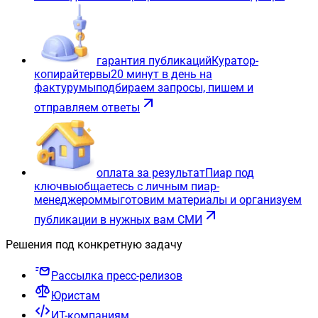
гарантия публикаций
Куратор-
копирайтер
вы
20 минут в день на
фактуру
мы
подбираем запросы, пишем и
отправляем ответы
оплата за результат
Пиар под
ключ
вы
общаетесь с личным пиар-
менеджером
мы
готовим материалы и организуем
публикации в нужных вам СМИ
Решения под конкретную задачу
Рассылка пресс-релизов
Юристам
ИТ-компаниям