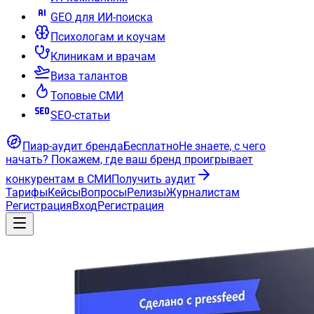
GEO для ИИ-поиска
Психологам и коучам
Клиникам и врачам
Виза талантов
Топовые СМИ
SEO-статьи
Пиар-аудит бренда
Бесплатно
Не знаете, с чего
начать?
Покажем, где ваш бренд проигрывает
конкурентам в СМИ
Получить аудит
Тарифы
Кейсы
Вопросы
Релизы
Журналистам
Регистрация
Вход
Регистрация