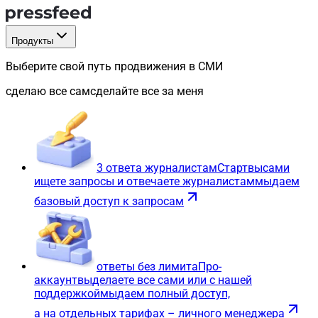
Продукты
Выберите свой путь продвижения в СМИ
сделаю все сам
сделайте все за меня
3 ответа журналистам
Старт
вы
сами
ищете запросы и отвечаете журналистам
мы
даем
базовый доступ к запросам
ответы без лимита
Про-
аккаунт
вы
делаете все сами или с нашей
поддержкой
мы
даем полный доступ,
а на отдельных тарифах – личного менеджера