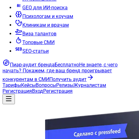
GEO для ИИ-поиска
Психологам и коучам
Клиникам и врачам
Виза талантов
Топовые СМИ
SEO-статьи
Пиар-аудит бренда
Бесплатно
Не знаете, с чего
начать?
Покажем, где ваш бренд проигрывает
конкурентам в СМИ
Получить аудит
Тарифы
Кейсы
Вопросы
Релизы
Журналистам
Регистрация
Вход
Регистрация