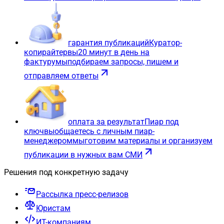
гарантия публикаций
Куратор-
копирайтер
вы
20 минут в день на
фактуру
мы
подбираем запросы, пишем и
отправляем ответы
оплата за результат
Пиар под
ключ
вы
общаетесь с личным пиар-
менеджером
мы
готовим материалы и организуем
публикации в нужных вам СМИ
Решения под конкретную задачу
Рассылка пресс-релизов
Юристам
ИТ-компаниям