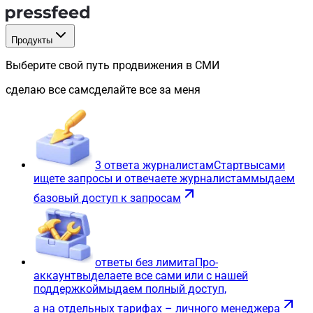
Продукты
Выберите свой путь продвижения в СМИ
сделаю все сам
сделайте все за меня
3 ответа журналистам
Старт
вы
сами
ищете запросы и отвечаете журналистам
мы
даем
базовый доступ к запросам
ответы без лимита
Про-
аккаунт
вы
делаете все сами или с нашей
поддержкой
мы
даем полный доступ,
а на отдельных тарифах – личного менеджера