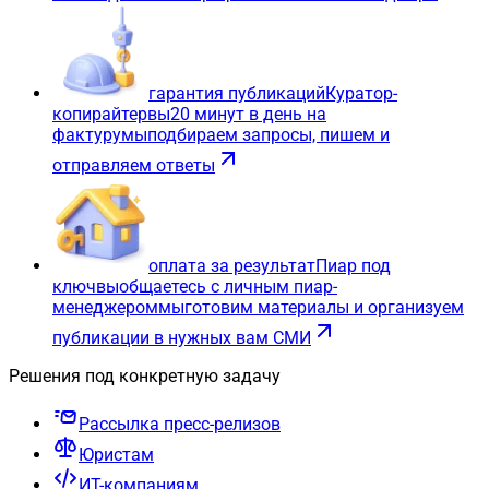
гарантия публикаций
Куратор-
копирайтер
вы
20 минут в день на
фактуру
мы
подбираем запросы, пишем и
отправляем ответы
оплата за результат
Пиар под
ключ
вы
общаетесь с личным пиар-
менеджером
мы
готовим материалы и организуем
публикации в нужных вам СМИ
Решения под конкретную задачу
Рассылка пресс-релизов
Юристам
ИТ-компаниям