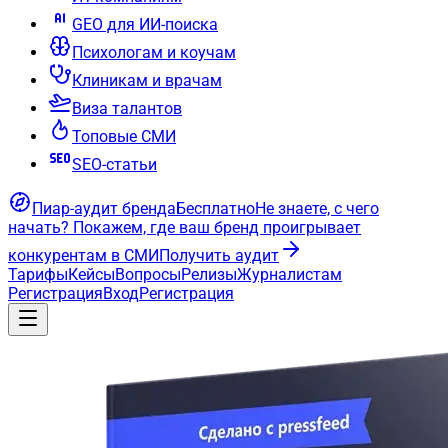
GEO для ИИ-поиска
Психологам и коучам
Клиникам и врачам
Виза талантов
Топовые СМИ
SEO-статьи
Пиар-аудит бренда
Бесплатно
Не знаете, с чего
начать?
Покажем, где ваш бренд проигрывает
конкурентам в СМИ
Получить аудит
Тарифы
Кейсы
Вопросы
Релизы
Журналистам
Регистрация
Вход
Регистрация