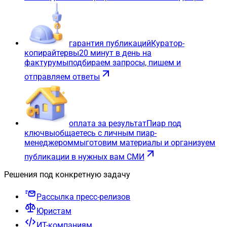
гарантия публикаций
Куратор-
копирайтер
вы
20 минут в день на
фактуру
мы
подбираем запросы, пишем и
отправляем ответы
оплата за результат
Пиар под
ключ
вы
общаетесь с личным пиар-
менеджером
мы
готовим материалы и организуем
публикации в нужных вам СМИ
Решения под конкретную задачу
Рассылка пресс-релизов
Юристам
ИТ-компаниям