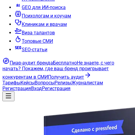
GEO для ИИ-поиска
Психологам и коучам
Клиникам и врачам
Виза талантов
Топовые СМИ
SEO-статьи
Пиар-аудит бренда
Бесплатно
Не знаете, с чего
начать?
Покажем, где ваш бренд проигрывает
конкурентам в СМИ
Получить аудит
Тарифы
Кейсы
Вопросы
Релизы
Журналистам
Регистрация
Вход
Регистрация