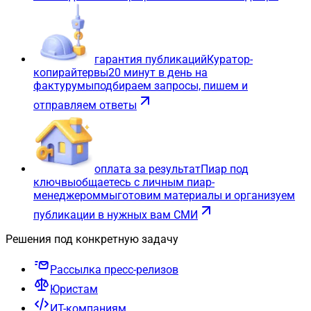
гарантия публикаций
Куратор-
копирайтер
вы
20 минут в день на
фактуру
мы
подбираем запросы, пишем и
отправляем ответы
оплата за результат
Пиар под
ключ
вы
общаетесь с личным пиар-
менеджером
мы
готовим материалы и организуем
публикации в нужных вам СМИ
Решения под конкретную задачу
Рассылка пресс-релизов
Юристам
ИТ-компаниям