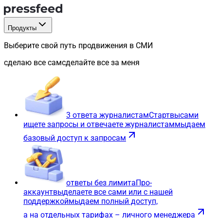
Продукты
Выберите свой путь продвижения в СМИ
сделаю все сам
сделайте все за меня
3 ответа журналистам
Старт
вы
сами
ищете запросы и отвечаете журналистам
мы
даем
базовый доступ к запросам
ответы без лимита
Про-
аккаунт
вы
делаете все сами или с нашей
поддержкой
мы
даем полный доступ,
а на отдельных тарифах – личного менеджера