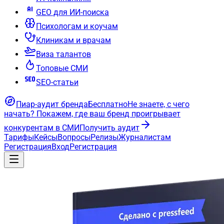
GEO для ИИ-поиска
Психологам и коучам
Клиникам и врачам
Виза талантов
Топовые СМИ
SEO-статьи
Пиар-аудит бренда
Бесплатно
Не знаете, с чего
начать?
Покажем, где ваш бренд проигрывает
конкурентам в СМИ
Получить аудит
Тарифы
Кейсы
Вопросы
Релизы
Журналистам
Регистрация
Вход
Регистрация