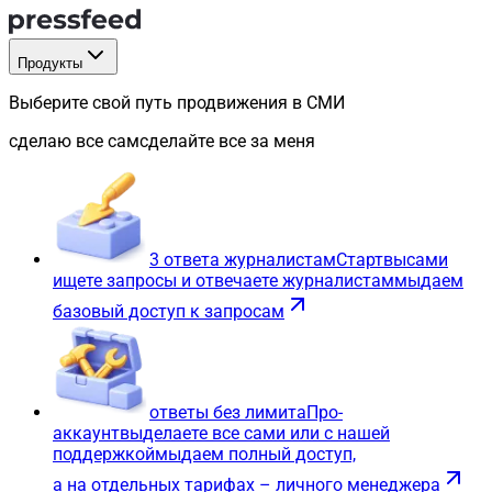
Продукты
Выберите свой путь продвижения в СМИ
сделаю все сам
сделайте все за меня
3 ответа журналистам
Старт
вы
сами
ищете запросы и отвечаете журналистам
мы
даем
базовый доступ к запросам
ответы без лимита
Про-
аккаунт
вы
делаете все сами или с нашей
поддержкой
мы
даем полный доступ,
а на отдельных тарифах – личного менеджера