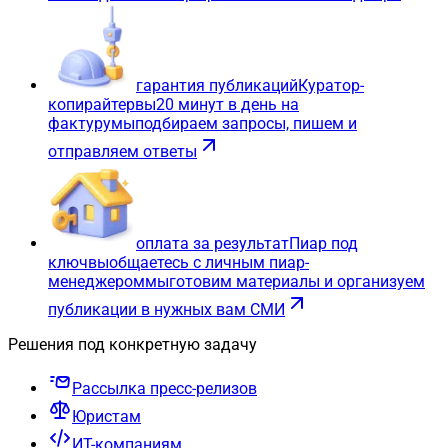
гарантия публикаций
Куратор-
копирайтер
вы
20 минут в день на
фактуру
мы
подбираем запросы, пишем и
отправляем ответы
оплата за результат
Пиар под
ключ
вы
общаетесь с личным пиар-
менеджером
мы
готовим материалы и организуем
публикации в нужных вам СМИ
Решения под конкретную задачу
Рассылка пресс-релизов
Юристам
ИТ-компаниям