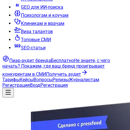
GEO для ИИ-поиска
Психологам и коучам
Клиникам и врачам
Виза талантов
Топовые СМИ
SEO-статьи
Пиар-аудит бренда
Бесплатно
Не знаете, с чего
начать?
Покажем, где ваш бренд проигрывает
конкурентам в СМИ
Получить аудит
Тарифы
Кейсы
Вопросы
Релизы
Журналистам
Регистрация
Вход
Регистрация