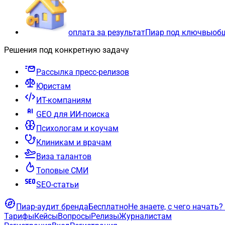
оплата за результат
Пиар под ключ
вы
об
Решения под конкретную задачу
Рассылка пресс-релизов
Юристам
ИТ-компаниям
GEO для ИИ-поиска
Психологам и коучам
Клиникам и врачам
Виза талантов
Топовые СМИ
SEO-статьи
Пиар-аудит бренда
Бесплатно
Не знаете, с чего начать?
Тарифы
Кейсы
Вопросы
Релизы
Журналистам