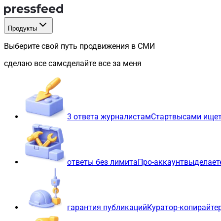
Продукты
Выберите свой путь продвижения в СМИ
сделаю все сам
сделайте все за меня
3 ответа журналистам
Старт
вы
сами ищет
ответы без лимита
Про-аккаунт
вы
делает
гарантия публикаций
Куратор-копирайте