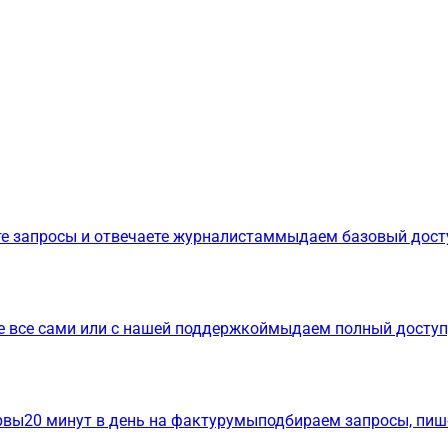
е запросы и отвечаете журналистам
мы
даем базовый дост
е все сами или с нашей поддержкой
мы
даем полный доступ
р
вы
20 минут в день на фактуру
мы
подбираем запросы, пиш