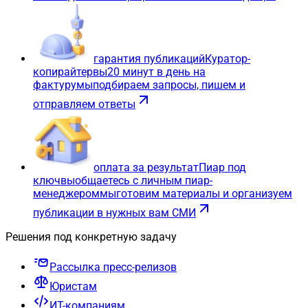
гарантия публикаций
Куратор-
копирайтер
вы
20 минут в день на
фактуру
мы
подбираем запросы, пишем и
отправляем ответы
оплата за результат
Пиар под
ключ
вы
общаетесь с личным пиар-
менеджером
мы
готовим материалы и организуем
публикации в нужных вам СМИ
Решения под конкретную задачу
Рассылка пресс-релизов
Юристам
ИТ-компаниям