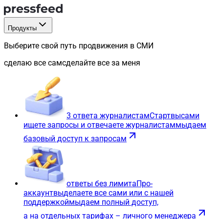
Продукты
Выберите свой путь продвижения в СМИ
сделаю все сам
сделайте все за меня
3 ответа журналистам
Старт
вы
сами
ищете запросы и отвечаете журналистам
мы
даем
базовый доступ к запросам
ответы без лимита
Про-
аккаунт
вы
делаете все сами или с нашей
поддержкой
мы
даем полный доступ,
а на отдельных тарифах – личного менеджера