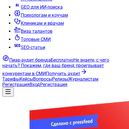
GEO для ИИ-поиска
Психологам и коучам
Клиникам и врачам
Виза талантов
Топовые СМИ
SEO-статьи
Пиар-аудит бренда
Бесплатно
Не знаете, с чего
начать?
Покажем, где ваш бренд проигрывает
конкурентам в СМИ
Получить аудит
Тарифы
Кейсы
Вопросы
Релизы
Журналистам
Регистрация
Вход
Регистрация