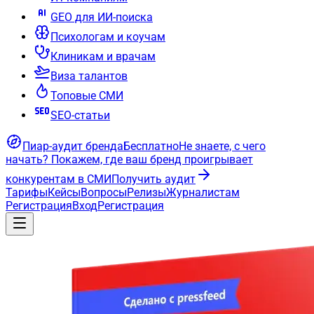
GEO для ИИ-поиска
Психологам и коучам
Клиникам и врачам
Виза талантов
Топовые СМИ
SEO-статьи
Пиар-аудит бренда
Бесплатно
Не знаете, с чего
начать?
Покажем, где ваш бренд проигрывает
конкурентам в СМИ
Получить аудит
Тарифы
Кейсы
Вопросы
Релизы
Журналистам
Регистрация
Вход
Регистрация