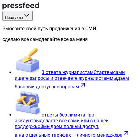
Продукты
Выберите свой путь продвижения в СМИ
сделаю все сам
сделайте все за меня
3 ответа журналистам
Старт
вы
сами
ищете запросы и отвечаете журналистам
мы
даем
базовый доступ к запросам
ответы без лимита
Про-
аккаунт
вы
делаете все сами или с нашей
поддержкой
мы
даем полный доступ,
а на отдельных тарифах – личного менеджера