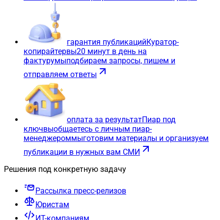
гарантия публикаций
Куратор-
копирайтер
вы
20 минут в день на
фактуру
мы
подбираем запросы, пишем и
отправляем ответы
оплата за результат
Пиар под
ключ
вы
общаетесь с личным пиар-
менеджером
мы
готовим материалы и организуем
публикации в нужных вам СМИ
Решения под конкретную задачу
Рассылка пресс-релизов
Юристам
ИТ-компаниям