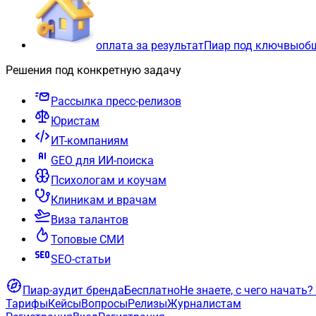
оплата за результат
Пиар под ключ
вы
об
Решения под конкретную задачу
Рассылка пресс-релизов
Юристам
ИТ-компаниям
GEO для ИИ-поиска
Психологам и коучам
Клиникам и врачам
Виза талантов
Топовые СМИ
SEO-статьи
Пиар-аудит бренда
Бесплатно
Не знаете, с чего начать?
Тарифы
Кейсы
Вопросы
Релизы
Журналистам