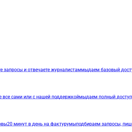
е запросы и отвечаете журналистам
мы
даем базовый дост
е все сами или с нашей поддержкой
мы
даем полный доступ
р
вы
20 минут в день на фактуру
мы
подбираем запросы, пиш