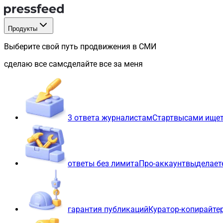
Продукты
Выберите свой путь продвижения в СМИ
сделаю все сам
сделайте все за меня
3 ответа журналистам
Старт
вы
сами ищет
ответы без лимита
Про-аккаунт
вы
делает
гарантия публикаций
Куратор-копирайте