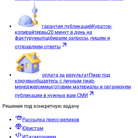
гарантия публикаций
Куратор-
копирайтер
вы
20 минут в день на
фактуру
мы
подбираем запросы, пишем и
отправляем ответы
оплата за результат
Пиар под
ключ
вы
общаетесь с личным пиар-
менеджером
мы
готовим материалы и организуем
публикации в нужных вам СМИ
Решения под конкретную задачу
Рассылка пресс-релизов
Юристам
ИТ-компаниям