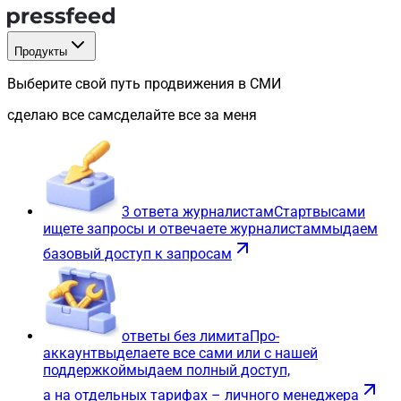
Продукты
Выберите свой путь продвижения в СМИ
сделаю все сам
сделайте все за меня
3 ответа журналистам
Старт
вы
сами
ищете запросы и отвечаете журналистам
мы
даем
базовый доступ к запросам
ответы без лимита
Про-
аккаунт
вы
делаете все сами или с нашей
поддержкой
мы
даем полный доступ,
а на отдельных тарифах – личного менеджера