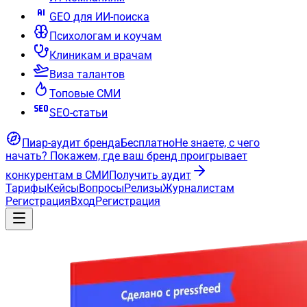
GEO для ИИ-поиска
Психологам и коучам
Клиникам и врачам
Виза талантов
Топовые СМИ
SEO-статьи
Пиар-аудит бренда
Бесплатно
Не знаете, с чего
начать?
Покажем, где ваш бренд проигрывает
конкурентам в СМИ
Получить аудит
Тарифы
Кейсы
Вопросы
Релизы
Журналистам
Регистрация
Вход
Регистрация