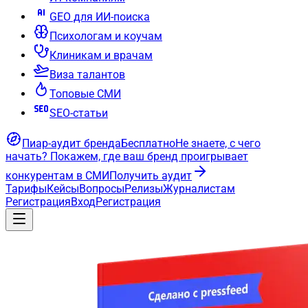
GEO для ИИ-поиска
Психологам и коучам
Клиникам и врачам
Виза талантов
Топовые СМИ
SEO-статьи
Пиар-аудит бренда
Бесплатно
Не знаете, с чего
начать?
Покажем, где ваш бренд проигрывает
конкурентам в СМИ
Получить аудит
Тарифы
Кейсы
Вопросы
Релизы
Журналистам
Регистрация
Вход
Регистрация