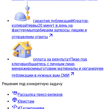
гарантия публикаций
Куратор-
копирайтер
вы
20 минут в день на
фактуру
мы
подбираем запросы, пишем и
отправляем ответы
оплата за результат
Пиар под
ключ
вы
общаетесь с личным пиар-
менеджером
мы
готовим материалы и организуем
публикации в нужных вам СМИ
Решения под конкретную задачу
Рассылка пресс-релизов
Юристам
ИТ-компаниям