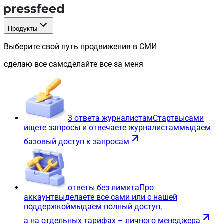
Продукты
Выберите свой путь продвижения в СМИ
сделаю все сам
сделайте все за меня
3 ответа журналистам
Старт
вы
сами
ищете запросы и отвечаете журналистам
мы
даем
базовый доступ к запросам
ответы без лимита
Про-
аккаунт
вы
делаете все сами или с нашей
поддержкой
мы
даем полный доступ,
а на отдельных тарифах – личного менеджера