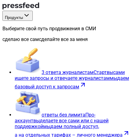
Продукты
Выберите свой путь продвижения в СМИ
сделаю все сам
сделайте все за меня
3 ответа журналистам
Старт
вы
сами
ищете запросы и отвечаете журналистам
мы
даем
базовый доступ к запросам
ответы без лимита
Про-
аккаунт
вы
делаете все сами или с нашей
поддержкой
мы
даем полный доступ,
а на отдельных тарифах – личного менеджера