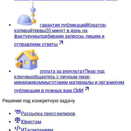
гарантия публикаций
Куратор-
копирайтер
вы
20 минут в день на
фактуру
мы
подбираем запросы, пишем и
отправляем ответы
оплата за результат
Пиар под
ключ
вы
общаетесь с личным пиар-
менеджером
мы
готовим материалы и организуем
публикации в нужных вам СМИ
Решения под конкретную задачу
Рассылка пресс-релизов
Юристам
ИТ-компаниям