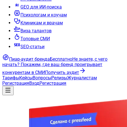
GEO для ИИ-поиска
Психологам и коучам
Клиникам и врачам
Виза талантов
Топовые СМИ
SEO-статьи
Пиар-аудит бренда
Бесплатно
Не знаете, с чего
начать?
Покажем, где ваш бренд проигрывает
конкурентам в СМИ
Получить аудит
Тарифы
Кейсы
Вопросы
Релизы
Журналистам
Регистрация
Вход
Регистрация