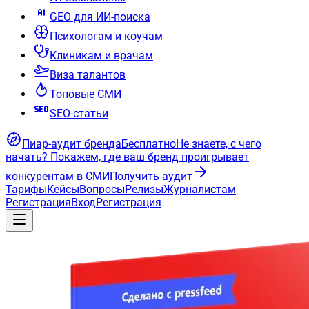
GEO для ИИ-поиска
Психологам и коучам
Клиникам и врачам
Виза талантов
Топовые СМИ
SEO-статьи
Пиар-аудит бренда
Бесплатно
Не знаете, с чего
начать?
Покажем, где ваш бренд проигрывает
конкурентам в СМИ
Получить аудит
Тарифы
Кейсы
Вопросы
Релизы
Журналистам
Регистрация
Вход
Регистрация