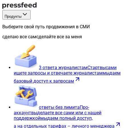
Продукты
Выберите свой путь продвижения в СМИ
сделаю все сам
сделайте все за меня
3 ответа журналистам
Старт
вы
сами
ищете запросы и отвечаете журналистам
мы
даем
базовый доступ к запросам
ответы без лимита
Про-
аккаунт
вы
делаете все сами или с нашей
поддержкой
мы
даем полный доступ,
а на отдельных тарифах – личного менеджера