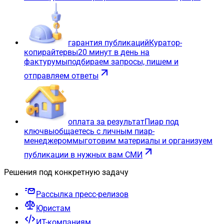
гарантия публикаций
Куратор-
копирайтер
вы
20 минут в день на
фактуру
мы
подбираем запросы, пишем и
отправляем ответы
оплата за результат
Пиар под
ключ
вы
общаетесь с личным пиар-
менеджером
мы
готовим материалы и организуем
публикации в нужных вам СМИ
Решения под конкретную задачу
Рассылка пресс-релизов
Юристам
ИТ-компаниям