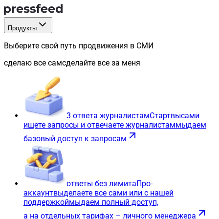
Продукты
Выберите свой путь продвижения в СМИ
сделаю все сам
сделайте все за меня
3 ответа журналистам
Старт
вы
сами
ищете запросы и отвечаете журналистам
мы
даем
базовый доступ к запросам
ответы без лимита
Про-
аккаунт
вы
делаете все сами или с нашей
поддержкой
мы
даем полный доступ,
а на отдельных тарифах – личного менеджера