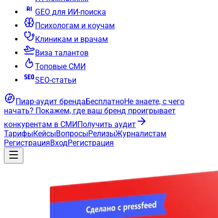
GEO для ИИ-поиска
Психологам и коучам
Клиникам и врачам
Виза талантов
Топовые СМИ
SEO-статьи
Пиар-аудит бренда
Бесплатно
Не знаете, с чего
начать?
Покажем, где ваш бренд проигрывает
конкурентам в СМИ
Получить аудит
Тарифы
Кейсы
Вопросы
Релизы
Журналистам
Регистрация
Вход
Регистрация