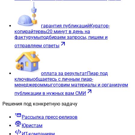
гарантия публикаций
Куратор-
копирайтер
вы
20 минут в день на
фактуру
мы
подбираем запросы, пишем и
отправляем ответы
оплата за результат
Пиар под
ключ
вы
общаетесь с личным пиар-
менеджером
мы
готовим материалы и организуем
публикации в нужных вам СМИ
Решения под конкретную задачу
Рассылка пресс-релизов
Юристам
ИТ-компаниям