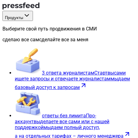
Продукты
Выберите свой путь продвижения в СМИ
сделаю все сам
сделайте все за меня
3 ответа журналистам
Старт
вы
сами
ищете запросы и отвечаете журналистам
мы
даем
базовый доступ к запросам
ответы без лимита
Про-
аккаунт
вы
делаете все сами или с нашей
поддержкой
мы
даем полный доступ,
а на отдельных тарифах – личного менеджера