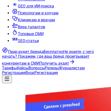
GEO для ИИ-поиска
Психологам и коучам
Клиникам и врачам
Виза талантов
Топовые СМИ
SEO-статьи
Пиар-аудит бренда
Бесплатно
Не знаете, с чего
начать?
Покажем, где ваш бренд проигрывает
конкурентам в СМИ
Получить аудит
Тарифы
Кейсы
Вопросы
Релизы
Журналистам
Регистрация
Вход
Регистрация