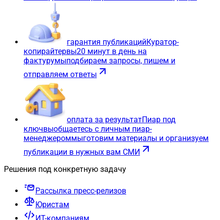
гарантия публикаций
Куратор-
копирайтер
вы
20 минут в день на
фактуру
мы
подбираем запросы, пишем и
отправляем ответы
оплата за результат
Пиар под
ключ
вы
общаетесь с личным пиар-
менеджером
мы
готовим материалы и организуем
публикации в нужных вам СМИ
Решения под конкретную задачу
Рассылка пресс-релизов
Юристам
ИТ-компаниям