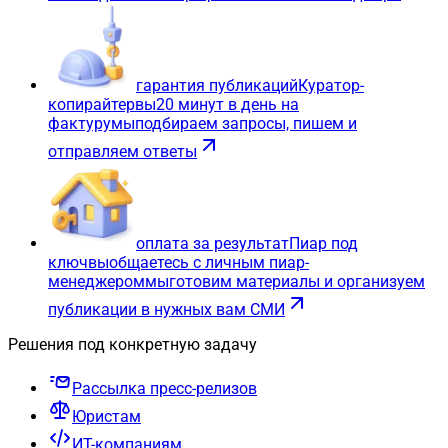
гарантия публикаций
Куратор-
копирайтер
вы
20 минут в день на
фактуру
мы
подбираем запросы, пишем и
отправляем ответы
оплата за результат
Пиар под
ключ
вы
общаетесь с личным пиар-
менеджером
мы
готовим материалы и организуем
публикации в нужных вам СМИ
Решения под конкретную задачу
Рассылка пресс-релизов
Юристам
ИТ-компаниям