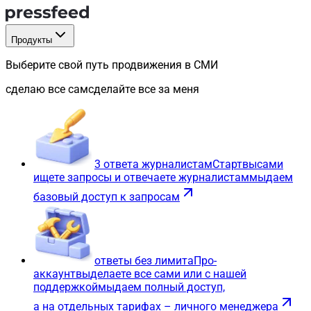
Продукты
Выберите свой путь продвижения в СМИ
сделаю все сам
сделайте все за меня
3 ответа журналистам
Старт
вы
сами
ищете запросы и отвечаете журналистам
мы
даем
базовый доступ к запросам
ответы без лимита
Про-
аккаунт
вы
делаете все сами или с нашей
поддержкой
мы
даем полный доступ,
а на отдельных тарифах – личного менеджера