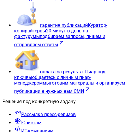
гарантия публикаций
Куратор-
копирайтер
вы
20 минут в день на
фактуру
мы
подбираем запросы, пишем и
отправляем ответы
оплата за результат
Пиар под
ключ
вы
общаетесь с личным пиар-
менеджером
мы
готовим материалы и организуем
публикации в нужных вам СМИ
Решения под конкретную задачу
Рассылка пресс-релизов
Юристам
ИТ-компаниям