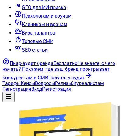
GEO для ИИ-поиска
Психологам и коучам
Клиникам и врачам
Виза талантов
Топовые СМИ
SEO-статьи
Пиар-аудит бренда
Бесплатно
Не знаете, с чего
начать?
Покажем, где ваш бренд проигрывает
конкурентам в СМИ
Получить аудит
Тарифы
Кейсы
Вопросы
Релизы
Журналистам
Регистрация
Вход
Регистрация