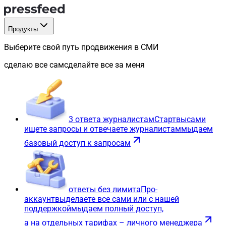
Продукты
Выберите свой путь продвижения в СМИ
сделаю все сам
сделайте все за меня
3 ответа журналистам
Старт
вы
сами
ищете запросы и отвечаете журналистам
мы
даем
базовый доступ к запросам
ответы без лимита
Про-
аккаунт
вы
делаете все сами или с нашей
поддержкой
мы
даем полный доступ,
а на отдельных тарифах – личного менеджера