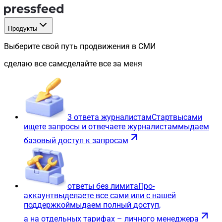
Продукты
Выберите свой путь продвижения в СМИ
сделаю все сам
сделайте все за меня
3 ответа журналистам
Старт
вы
сами
ищете запросы и отвечаете журналистам
мы
даем
базовый доступ к запросам
ответы без лимита
Про-
аккаунт
вы
делаете все сами или с нашей
поддержкой
мы
даем полный доступ,
а на отдельных тарифах – личного менеджера