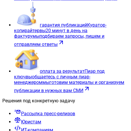
гарантия публикаций
Куратор-
копирайтер
вы
20 минут в день на
фактуру
мы
подбираем запросы, пишем и
отправляем ответы
оплата за результат
Пиар под
ключ
вы
общаетесь с личным пиар-
менеджером
мы
готовим материалы и организуем
публикации в нужных вам СМИ
Решения под конкретную задачу
Рассылка пресс-релизов
Юристам
ИТ-компаниям