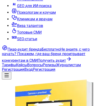
GEO для ИИ-поиска
Психологам и коучам
Клиникам и врачам
Виза талантов
Топовые СМИ
SEO-статьи
Пиар-аудит бренда
Бесплатно
Не знаете, с чего
начать?
Покажем, где ваш бренд проигрывает
конкурентам в СМИ
Получить аудит
Тарифы
Кейсы
Вопросы
Релизы
Журналистам
Регистрация
Вход
Регистрация