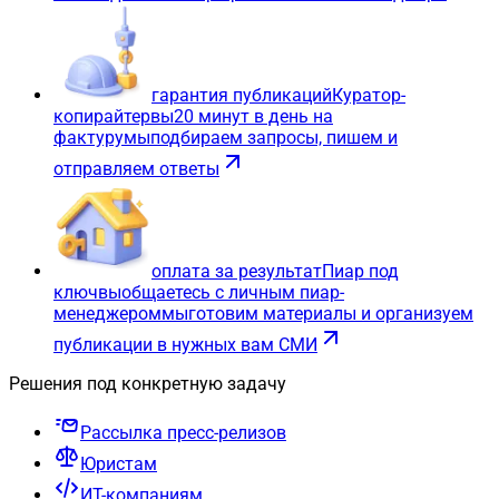
гарантия публикаций
Куратор-
копирайтер
вы
20 минут в день на
фактуру
мы
подбираем запросы, пишем и
отправляем ответы
оплата за результат
Пиар под
ключ
вы
общаетесь с личным пиар-
менеджером
мы
готовим материалы и организуем
публикации в нужных вам СМИ
Решения под конкретную задачу
Рассылка пресс-релизов
Юристам
ИТ-компаниям