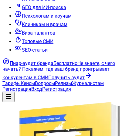
GEO для ИИ-поиска
Психологам и коучам
Клиникам и врачам
Виза талантов
Топовые СМИ
SEO-статьи
Пиар-аудит бренда
Бесплатно
Не знаете, с чего
начать?
Покажем, где ваш бренд проигрывает
конкурентам в СМИ
Получить аудит
Тарифы
Кейсы
Вопросы
Релизы
Журналистам
Регистрация
Вход
Регистрация