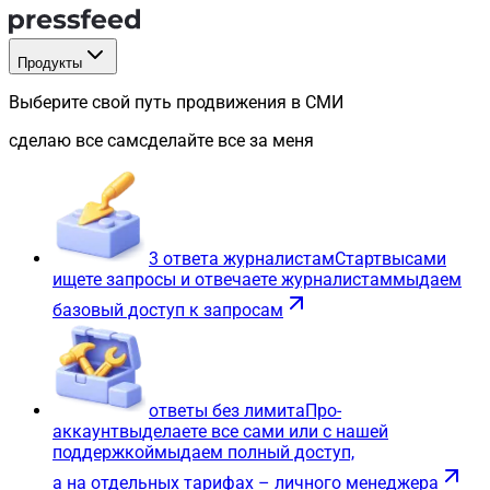
Продукты
Выберите свой путь продвижения в СМИ
сделаю все сам
сделайте все за меня
3 ответа журналистам
Старт
вы
сами
ищете запросы и отвечаете журналистам
мы
даем
базовый доступ к запросам
ответы без лимита
Про-
аккаунт
вы
делаете все сами или с нашей
поддержкой
мы
даем полный доступ,
а на отдельных тарифах – личного менеджера