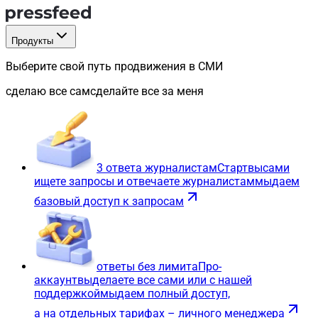
Продукты
Выберите свой путь продвижения в СМИ
сделаю все сам
сделайте все за меня
3 ответа журналистам
Старт
вы
сами
ищете запросы и отвечаете журналистам
мы
даем
базовый доступ к запросам
ответы без лимита
Про-
аккаунт
вы
делаете все сами или с нашей
поддержкой
мы
даем полный доступ,
а на отдельных тарифах – личного менеджера