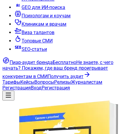
GEO для ИИ-поиска
Психологам и коучам
Клиникам и врачам
Виза талантов
Топовые СМИ
SEO-статьи
Пиар-аудит бренда
Бесплатно
Не знаете, с чего
начать?
Покажем, где ваш бренд проигрывает
конкурентам в СМИ
Получить аудит
Тарифы
Кейсы
Вопросы
Релизы
Журналистам
Регистрация
Вход
Регистрация