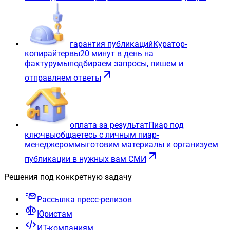
гарантия публикаций
Куратор-
копирайтер
вы
20 минут в день на
фактуру
мы
подбираем запросы, пишем и
отправляем ответы
оплата за результат
Пиар под
ключ
вы
общаетесь с личным пиар-
менеджером
мы
готовим материалы и организуем
публикации в нужных вам СМИ
Решения под конкретную задачу
Рассылка пресс-релизов
Юристам
ИТ-компаниям