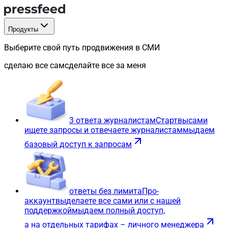
Продукты
Выберите свой путь продвижения в СМИ
сделаю все сам
сделайте все за меня
3 ответа журналистам
Старт
вы
сами
ищете запросы и отвечаете журналистам
мы
даем
базовый доступ к запросам
ответы без лимита
Про-
аккаунт
вы
делаете все сами или с нашей
поддержкой
мы
даем полный доступ,
а на отдельных тарифах – личного менеджера