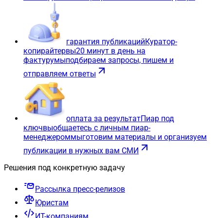
гарантия публикаций
Куратор-
копирайтер
вы
20 минут в день на
фактуру
мы
подбираем запросы, пишем и
отправляем ответы
оплата за результат
Пиар под
ключ
вы
общаетесь с личным пиар-
менеджером
мы
готовим материалы и организуем
публикации в нужных вам СМИ
Решения под конкретную задачу
Рассылка пресс-релизов
Юристам
ИТ-компаниям