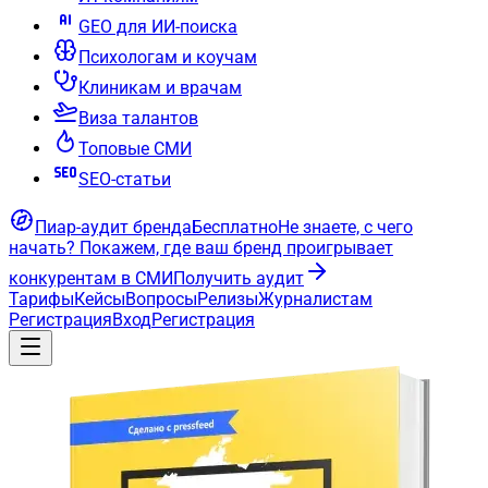
GEO для ИИ-поиска
Психологам и коучам
Клиникам и врачам
Виза талантов
Топовые СМИ
SEO-статьи
Пиар-аудит бренда
Бесплатно
Не знаете, с чего
начать?
Покажем, где ваш бренд проигрывает
конкурентам в СМИ
Получить аудит
Тарифы
Кейсы
Вопросы
Релизы
Журналистам
Регистрация
Вход
Регистрация