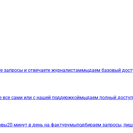
е запросы и отвечаете журналистам
мы
даем базовый дост
е все сами или с нашей поддержкой
мы
даем полный доступ
р
вы
20 минут в день на фактуру
мы
подбираем запросы, пиш