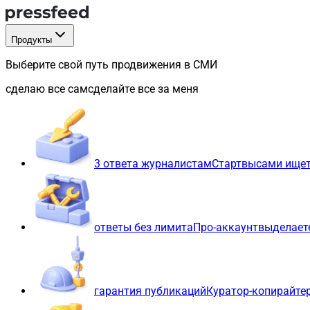
Продукты
Выберите свой путь продвижения в СМИ
сделаю все сам
сделайте все за меня
3 ответа журналистам
Старт
вы
сами ищет
ответы без лимита
Про-аккаунт
вы
делает
гарантия публикаций
Куратор-копирайте