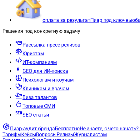
оплата за результат
Пиар под ключ
вы
об
Решения под конкретную задачу
Рассылка пресс-релизов
Юристам
ИТ-компаниям
GEO для ИИ-поиска
Психологам и коучам
Клиникам и врачам
Виза талантов
Топовые СМИ
SEO-статьи
Пиар-аудит бренда
Бесплатно
Не знаете, с чего начать?
Тарифы
Кейсы
Вопросы
Релизы
Журналистам