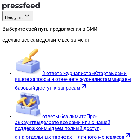
Продукты
Выберите свой путь продвижения в СМИ
сделаю все сам
сделайте все за меня
3 ответа журналистам
Старт
вы
сами
ищете запросы и отвечаете журналистам
мы
даем
базовый доступ к запросам
ответы без лимита
Про-
аккаунт
вы
делаете все сами или с нашей
поддержкой
мы
даем полный доступ,
а на отдельных тарифах – личного менеджера