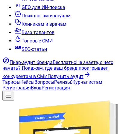
GEO для ИИ-поиска
Психологам и коучам
Клиникам и врачам
Виза талантов
Топовые СМИ
SEO-статьи
Пиар-аудит бренда
Бесплатно
Не знаете, с чего
начать?
Покажем, где ваш бренд проигрывает
конкурентам в СМИ
Получить аудит
Тарифы
Кейсы
Вопросы
Релизы
Журналистам
Регистрация
Вход
Регистрация