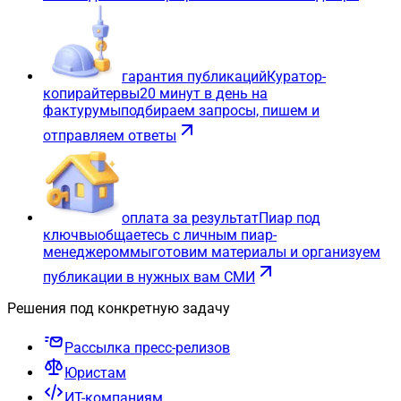
гарантия публикаций
Куратор-
копирайтер
вы
20 минут в день на
фактуру
мы
подбираем запросы, пишем и
отправляем ответы
оплата за результат
Пиар под
ключ
вы
общаетесь с личным пиар-
менеджером
мы
готовим материалы и организуем
публикации в нужных вам СМИ
Решения под конкретную задачу
Рассылка пресс-релизов
Юристам
ИТ-компаниям