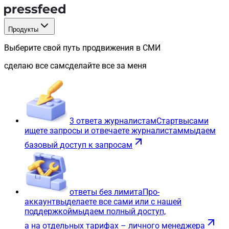
Продукты
Выберите свой путь продвижения в СМИ
сделаю все сам
сделайте все за меня
3 ответа журналистам
Старт
вы
сами
ищете запросы и отвечаете журналистам
мы
даем
базовый доступ к запросам
ответы без лимита
Про-
аккаунт
вы
делаете все сами или с нашей
поддержкой
мы
даем полный доступ,
а на отдельных тарифах – личного менеджера