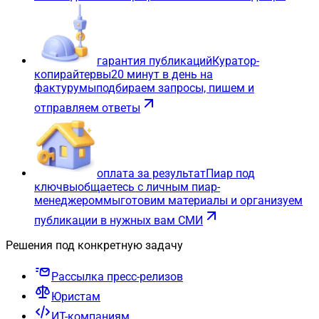
гарантия публикаций
Куратор-
копирайтер
вы
20 минут в день на
фактуру
мы
подбираем запросы, пишем и
отправляем ответы
оплата за результат
Пиар под
ключ
вы
общаетесь с личным пиар-
менеджером
мы
готовим материалы и организуем
публикации в нужных вам СМИ
Решения под конкретную задачу
Рассылка пресс-релизов
Юристам
ИТ-компаниям