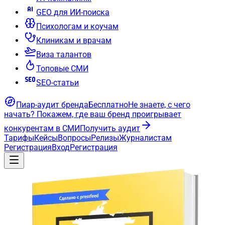
GEO для ИИ-поиска
Психологам и коучам
Клиникам и врачам
Виза талантов
Топовые СМИ
SEO-статьи
Пиар-аудит бренда
Бесплатно
Не знаете, с чего
начать?
Покажем, где ваш бренд проигрывает
конкурентам в СМИ
Получить аудит
Тарифы
Кейсы
Вопросы
Релизы
Журналистам
Регистрация
Вход
Регистрация