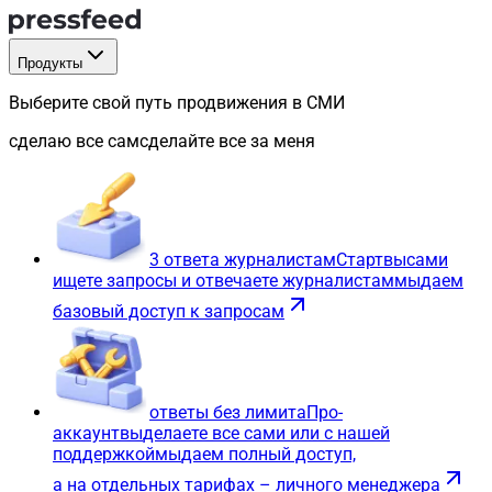
Продукты
Выберите свой путь продвижения в СМИ
сделаю все сам
сделайте все за меня
3 ответа журналистам
Старт
вы
сами
ищете запросы и отвечаете журналистам
мы
даем
базовый доступ к запросам
ответы без лимита
Про-
аккаунт
вы
делаете все сами или с нашей
поддержкой
мы
даем полный доступ,
а на отдельных тарифах – личного менеджера