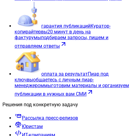
гарантия публикаций
Куратор-
копирайтер
вы
20 минут в день на
фактуру
мы
подбираем запросы, пишем и
отправляем ответы
оплата за результат
Пиар под
ключ
вы
общаетесь с личным пиар-
менеджером
мы
готовим материалы и организуем
публикации в нужных вам СМИ
Решения под конкретную задачу
Рассылка пресс-релизов
Юристам
ИТ-компаниям