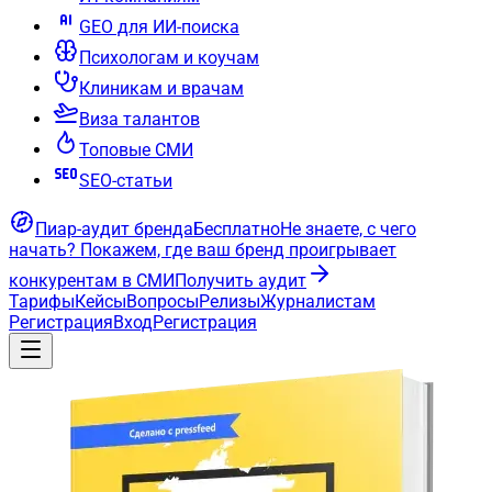
GEO для ИИ-поиска
Психологам и коучам
Клиникам и врачам
Виза талантов
Топовые СМИ
SEO-статьи
Пиар-аудит бренда
Бесплатно
Не знаете, с чего
начать?
Покажем, где ваш бренд проигрывает
конкурентам в СМИ
Получить аудит
Тарифы
Кейсы
Вопросы
Релизы
Журналистам
Регистрация
Вход
Регистрация