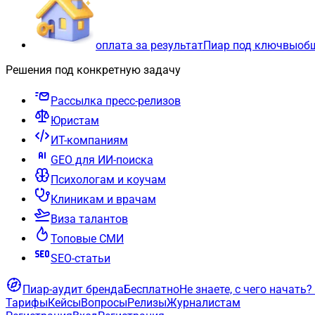
оплата за результат
Пиар под ключ
вы
об
Решения под конкретную задачу
Рассылка пресс-релизов
Юристам
ИТ-компаниям
GEO для ИИ-поиска
Психологам и коучам
Клиникам и врачам
Виза талантов
Топовые СМИ
SEO-статьи
Пиар-аудит бренда
Бесплатно
Не знаете, с чего начать?
Тарифы
Кейсы
Вопросы
Релизы
Журналистам