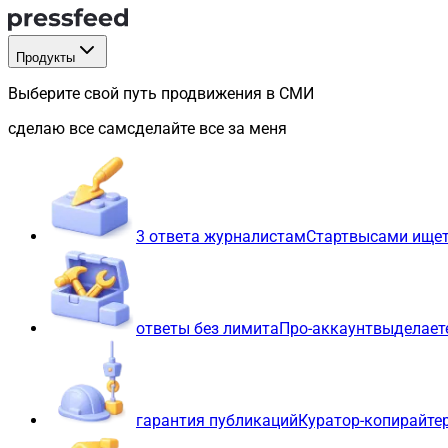
Продукты
Выберите свой путь продвижения в СМИ
сделаю все сам
сделайте все за меня
3 ответа журналистам
Старт
вы
сами ищет
ответы без лимита
Про-аккаунт
вы
делает
гарантия публикаций
Куратор-копирайте