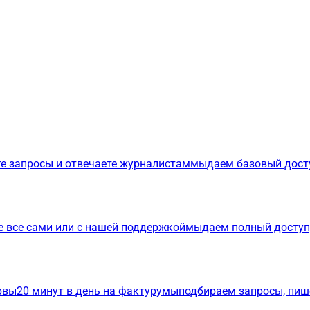
е запросы и отвечаете журналистам
мы
даем базовый дост
е все сами или с нашей поддержкой
мы
даем полный доступ
р
вы
20 минут в день на фактуру
мы
подбираем запросы, пиш