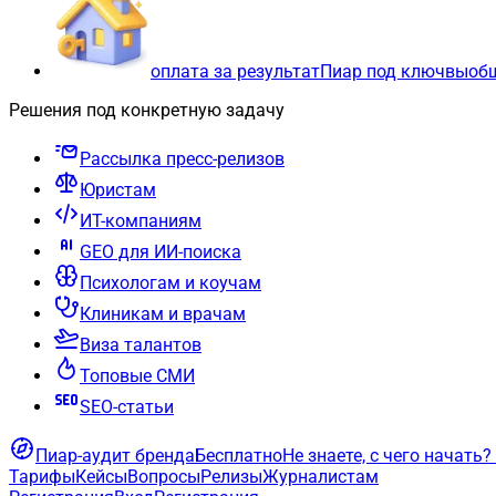
оплата за результат
Пиар под ключ
вы
об
Решения под конкретную задачу
Рассылка пресс-релизов
Юристам
ИТ-компаниям
GEO для ИИ-поиска
Психологам и коучам
Клиникам и врачам
Виза талантов
Топовые СМИ
SEO-статьи
Пиар-аудит бренда
Бесплатно
Не знаете, с чего начать?
Тарифы
Кейсы
Вопросы
Релизы
Журналистам