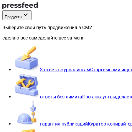
Продукты
Выберите свой путь продвижения в СМИ
сделаю все сам
сделайте все за меня
3 ответа журналистам
Старт
вы
сами ищет
ответы без лимита
Про-аккаунт
вы
делает
гарантия публикаций
Куратор-копирайте