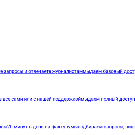
е запросы и отвечаете журналистам
мы
даем базовый дост
е все сами или с нашей поддержкой
мы
даем полный доступ
р
вы
20 минут в день на фактуру
мы
подбираем запросы, пиш