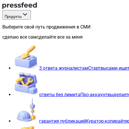
Продукты
Выберите свой путь продвижения в СМИ
сделаю все сам
сделайте все за меня
3 ответа журналистам
Старт
вы
сами ищет
ответы без лимита
Про-аккаунт
вы
делает
гарантия публикаций
Куратор-копирайте