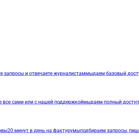
е запросы и отвечаете журналистам
мы
даем базовый дост
е все сами или с нашей поддержкой
мы
даем полный доступ
р
вы
20 минут в день на фактуру
мы
подбираем запросы, пиш