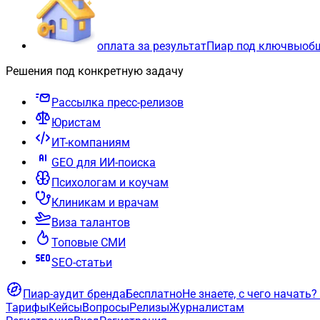
оплата за результат
Пиар под ключ
вы
об
Решения под конкретную задачу
Рассылка пресс-релизов
Юристам
ИТ-компаниям
GEO для ИИ-поиска
Психологам и коучам
Клиникам и врачам
Виза талантов
Топовые СМИ
SEO-статьи
Пиар-аудит бренда
Бесплатно
Не знаете, с чего начать?
Тарифы
Кейсы
Вопросы
Релизы
Журналистам