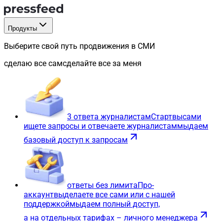
Продукты
Выберите свой путь продвижения в СМИ
сделаю все сам
сделайте все за меня
3 ответа журналистам
Старт
вы
сами
ищете запросы и отвечаете журналистам
мы
даем
базовый доступ к запросам
ответы без лимита
Про-
аккаунт
вы
делаете все сами или с нашей
поддержкой
мы
даем полный доступ,
а на отдельных тарифах – личного менеджера