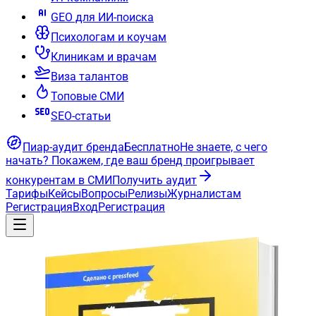
GEO для ИИ-поиска
Психологам и коучам
Клиникам и врачам
Виза талантов
Топовые СМИ
SEO-статьи
Пиар-аудит бренда
Бесплатно
Не знаете, с чего
начать?
Покажем, где ваш бренд проигрывает
конкурентам в СМИ
Получить аудит
Тарифы
Кейсы
Вопросы
Релизы
Журналистам
Регистрация
Вход
Регистрация