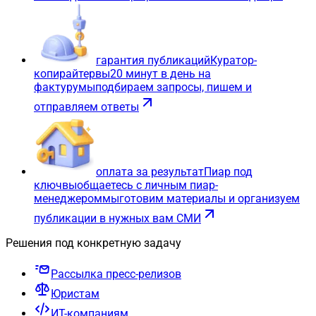
гарантия публикаций
Куратор-
копирайтер
вы
20 минут в день на
фактуру
мы
подбираем запросы, пишем и
отправляем ответы
оплата за результат
Пиар под
ключ
вы
общаетесь с личным пиар-
менеджером
мы
готовим материалы и организуем
публикации в нужных вам СМИ
Решения под конкретную задачу
Рассылка пресс-релизов
Юристам
ИТ-компаниям