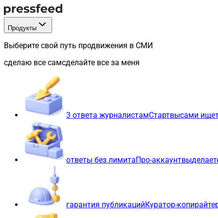
Продукты
Выберите свой путь продвижения в СМИ
сделаю все сам
сделайте все за меня
3 ответа журналистам
Старт
вы
сами ищет
ответы без лимита
Про-аккаунт
вы
делает
гарантия публикаций
Куратор-копирайте