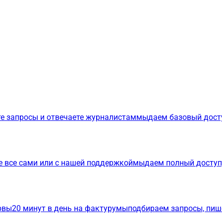
е запросы и отвечаете журналистам
мы
даем базовый дост
е все сами или с нашей поддержкой
мы
даем полный доступ
р
вы
20 минут в день на фактуру
мы
подбираем запросы, пиш