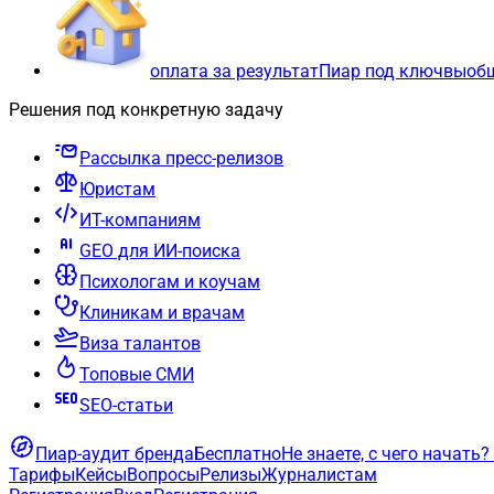
оплата за результат
Пиар под ключ
вы
об
Решения под конкретную задачу
Рассылка пресс-релизов
Юристам
ИТ-компаниям
GEO для ИИ-поиска
Психологам и коучам
Клиникам и врачам
Виза талантов
Топовые СМИ
SEO-статьи
Пиар-аудит бренда
Бесплатно
Не знаете, с чего начать?
Тарифы
Кейсы
Вопросы
Релизы
Журналистам