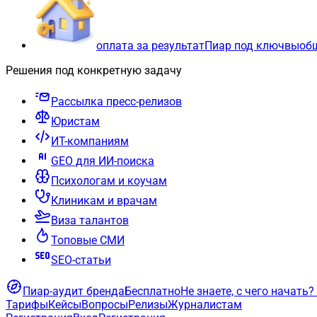
оплата за результат
Пиар под ключ
вы
об
Решения под конкретную задачу
Рассылка пресс-релизов
Юристам
ИТ-компаниям
GEO для ИИ-поиска
Психологам и коучам
Клиникам и врачам
Виза талантов
Топовые СМИ
SEO-статьи
Пиар-аудит бренда
Бесплатно
Не знаете, с чего начать?
Тарифы
Кейсы
Вопросы
Релизы
Журналистам