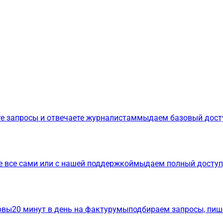
е запросы и отвечаете журналистам
мы
даем базовый дост
е все сами или с нашей поддержкой
мы
даем полный доступ
р
вы
20 минут в день на фактуру
мы
подбираем запросы, пиш