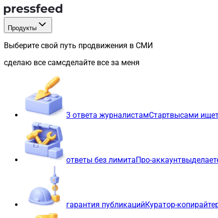
Продукты
Выберите свой путь продвижения в СМИ
сделаю все сам
сделайте все за меня
3 ответа журналистам
Старт
вы
сами ищет
ответы без лимита
Про-аккаунт
вы
делает
гарантия публикаций
Куратор-копирайте