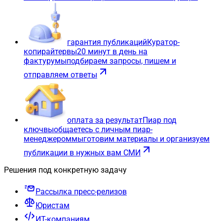
гарантия публикаций
Куратор-
копирайтер
вы
20 минут в день на
фактуру
мы
подбираем запросы, пишем и
отправляем ответы
оплата за результат
Пиар под
ключ
вы
общаетесь с личным пиар-
менеджером
мы
готовим материалы и организуем
публикации в нужных вам СМИ
Решения под конкретную задачу
Рассылка пресс-релизов
Юристам
ИТ-компаниям