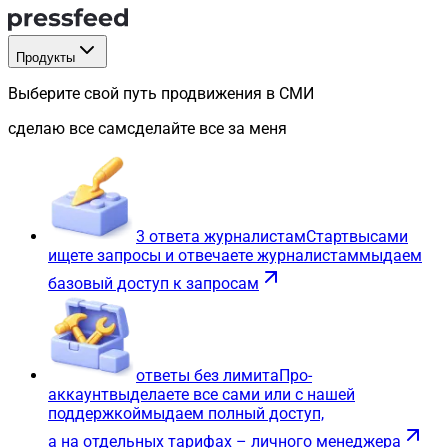
Продукты
Выберите свой путь продвижения в СМИ
сделаю все сам
сделайте все за меня
3 ответа журналистам
Старт
вы
сами
ищете запросы и отвечаете журналистам
мы
даем
базовый доступ к запросам
ответы без лимита
Про-
аккаунт
вы
делаете все сами или с нашей
поддержкой
мы
даем полный доступ,
а на отдельных тарифах – личного менеджера