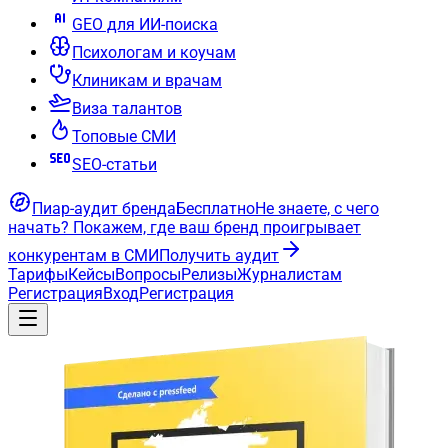
GEO для ИИ-поиска
Психологам и коучам
Клиникам и врачам
Виза талантов
Топовые СМИ
SEO-статьи
Пиар-аудит бренда
Бесплатно
Не знаете, с чего
начать?
Покажем, где ваш бренд проигрывает
конкурентам в СМИ
Получить аудит
Тарифы
Кейсы
Вопросы
Релизы
Журналистам
Регистрация
Вход
Регистрация