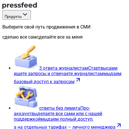
Продукты
Выберите свой путь продвижения в СМИ
сделаю все сам
сделайте все за меня
3 ответа журналистам
Старт
вы
сами
ищете запросы и отвечаете журналистам
мы
даем
базовый доступ к запросам
ответы без лимита
Про-
аккаунт
вы
делаете все сами или с нашей
поддержкой
мы
даем полный доступ,
а на отдельных тарифах – личного менеджера