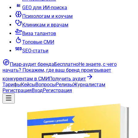
GEO для ИИ-поиска
Психологам и коучам
Клиникам и врачам
Виза талантов
Топовые СМИ
SEO-статьи
Пиар-аудит бренда
Бесплатно
Не знаете, с чего
начать?
Покажем, где ваш бренд проигрывает
конкурентам в СМИ
Получить аудит
Тарифы
Кейсы
Вопросы
Релизы
Журналистам
Регистрация
Вход
Регистрация