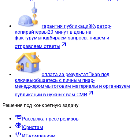
гарантия публикаций
Куратор-
копирайтер
вы
20 минут в день на
фактуру
мы
подбираем запросы, пишем и
отправляем ответы
оплата за результат
Пиар под
ключ
вы
общаетесь с личным пиар-
менеджером
мы
готовим материалы и организуем
публикации в нужных вам СМИ
Решения под конкретную задачу
Рассылка пресс-релизов
Юристам
ИТ-компаниям