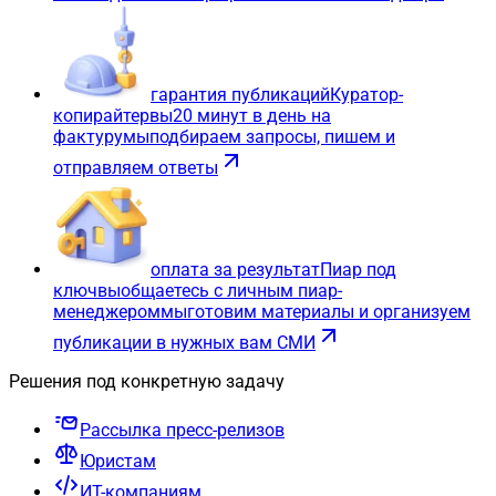
гарантия публикаций
Куратор-
копирайтер
вы
20 минут в день на
фактуру
мы
подбираем запросы, пишем и
отправляем ответы
оплата за результат
Пиар под
ключ
вы
общаетесь с личным пиар-
менеджером
мы
готовим материалы и организуем
публикации в нужных вам СМИ
Решения под конкретную задачу
Рассылка пресс-релизов
Юристам
ИТ-компаниям