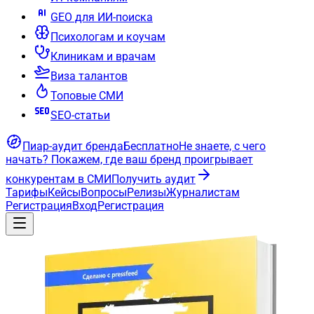
GEO для ИИ-поиска
Психологам и коучам
Клиникам и врачам
Виза талантов
Топовые СМИ
SEO-статьи
Пиар-аудит бренда
Бесплатно
Не знаете, с чего
начать?
Покажем, где ваш бренд проигрывает
конкурентам в СМИ
Получить аудит
Тарифы
Кейсы
Вопросы
Релизы
Журналистам
Регистрация
Вход
Регистрация