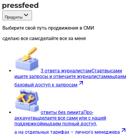
Продукты
Выберите свой путь продвижения в СМИ
сделаю все сам
сделайте все за меня
3 ответа журналистам
Старт
вы
сами
ищете запросы и отвечаете журналистам
мы
даем
базовый доступ к запросам
ответы без лимита
Про-
аккаунт
вы
делаете все сами или с нашей
поддержкой
мы
даем полный доступ,
а на отдельных тарифах – личного менеджера