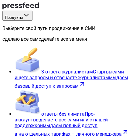
Продукты
Выберите свой путь продвижения в СМИ
сделаю все сам
сделайте все за меня
3 ответа журналистам
Старт
вы
сами
ищете запросы и отвечаете журналистам
мы
даем
базовый доступ к запросам
ответы без лимита
Про-
аккаунт
вы
делаете все сами или с нашей
поддержкой
мы
даем полный доступ,
а на отдельных тарифах – личного менеджера