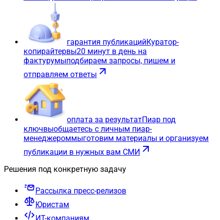
гарантия публикаций
Куратор-
копирайтер
вы
20 минут в день на
фактуру
мы
подбираем запросы, пишем и
отправляем ответы
оплата за результат
Пиар под
ключ
вы
общаетесь с личным пиар-
менеджером
мы
готовим материалы и организуем
публикации в нужных вам СМИ
Решения под конкретную задачу
Рассылка пресс-релизов
Юристам
ИТ-компаниям