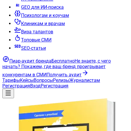
GEO для ИИ-поиска
Психологам и коучам
Клиникам и врачам
Виза талантов
Топовые СМИ
SEO-статьи
Пиар-аудит бренда
Бесплатно
Не знаете, с чего
начать?
Покажем, где ваш бренд проигрывает
конкурентам в СМИ
Получить аудит
Тарифы
Кейсы
Вопросы
Релизы
Журналистам
Регистрация
Вход
Регистрация