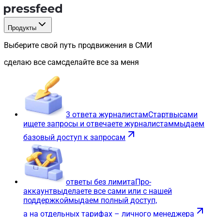
Продукты
Выберите свой путь продвижения в СМИ
сделаю все сам
сделайте все за меня
3 ответа журналистам
Старт
вы
сами
ищете запросы и отвечаете журналистам
мы
даем
базовый доступ к запросам
ответы без лимита
Про-
аккаунт
вы
делаете все сами или с нашей
поддержкой
мы
даем полный доступ,
а на отдельных тарифах – личного менеджера