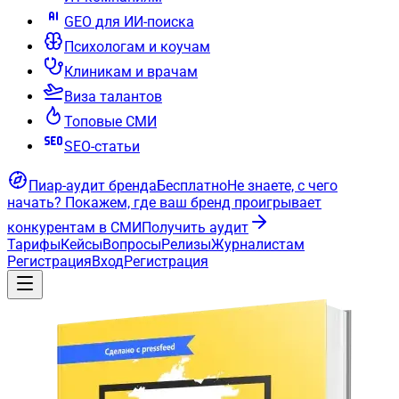
GEO для ИИ-поиска
Психологам и коучам
Клиникам и врачам
Виза талантов
Топовые СМИ
SEO-статьи
Пиар-аудит бренда
Бесплатно
Не знаете, с чего
начать?
Покажем, где ваш бренд проигрывает
конкурентам в СМИ
Получить аудит
Тарифы
Кейсы
Вопросы
Релизы
Журналистам
Регистрация
Вход
Регистрация