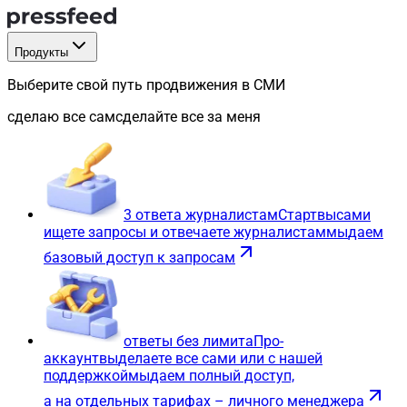
Продукты
Выберите свой путь продвижения в СМИ
сделаю все сам
сделайте все за меня
3 ответа журналистам
Старт
вы
сами
ищете запросы и отвечаете журналистам
мы
даем
базовый доступ к запросам
ответы без лимита
Про-
аккаунт
вы
делаете все сами или с нашей
поддержкой
мы
даем полный доступ,
а на отдельных тарифах – личного менеджера