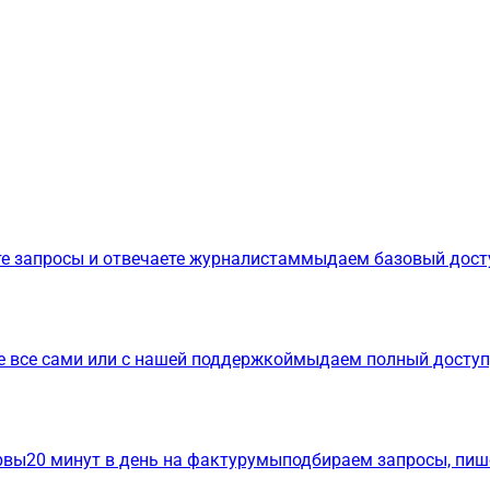
е запросы и отвечаете журналистам
мы
даем базовый дост
е все сами или с нашей поддержкой
мы
даем полный доступ
р
вы
20 минут в день на фактуру
мы
подбираем запросы, пиш