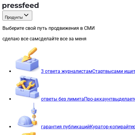
Продукты
Выберите свой путь продвижения в СМИ
сделаю все сам
сделайте все за меня
3 ответа журналистам
Старт
вы
сами ищет
ответы без лимита
Про-аккаунт
вы
делает
гарантия публикаций
Куратор-копирайте