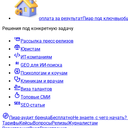
оплата за результат
Пиар под ключ
вы
об
Решения под конкретную задачу
Рассылка пресс-релизов
Юристам
ИТ-компаниям
GEO для ИИ-поиска
Психологам и коучам
Клиникам и врачам
Виза талантов
Топовые СМИ
SEO-статьи
Пиар-аудит бренда
Бесплатно
Не знаете, с чего начать?
Тарифы
Кейсы
Вопросы
Релизы
Журналистам