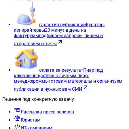
гарантия публикаций
Куратор-
копирайтер
вы
20 минут в день на
фактуру
мы
подбираем запросы, пишем и
отправляем ответы
оплата за результат
Пиар под
ключ
вы
общаетесь с личным пиар-
менеджером
мы
готовим материалы и организуем
публикации в нужных вам СМИ
Решения под конкретную задачу
Рассылка пресс-релизов
Юристам
ИТ-компаниям