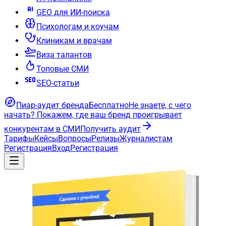
GEO для ИИ-поиска
Психологам и коучам
Клиникам и врачам
Виза талантов
Топовые СМИ
SEO-статьи
Пиар-аудит бренда
Бесплатно
Не знаете, с чего
начать?
Покажем, где ваш бренд проигрывает
конкурентам в СМИ
Получить аудит
Тарифы
Кейсы
Вопросы
Релизы
Журналистам
Регистрация
Вход
Регистрация