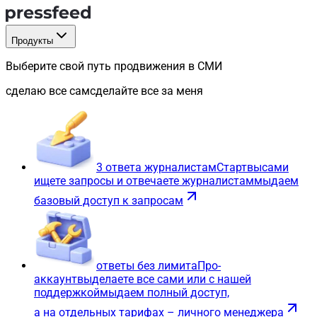
Продукты
Выберите свой путь продвижения в СМИ
сделаю все сам
сделайте все за меня
3 ответа журналистам
Старт
вы
сами
ищете запросы и отвечаете журналистам
мы
даем
базовый доступ к запросам
ответы без лимита
Про-
аккаунт
вы
делаете все сами или с нашей
поддержкой
мы
даем полный доступ,
а на отдельных тарифах – личного менеджера