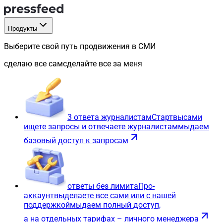
Продукты
Выберите свой путь продвижения в СМИ
сделаю все сам
сделайте все за меня
3 ответа журналистам
Старт
вы
сами
ищете запросы и отвечаете журналистам
мы
даем
базовый доступ к запросам
ответы без лимита
Про-
аккаунт
вы
делаете все сами или с нашей
поддержкой
мы
даем полный доступ,
а на отдельных тарифах – личного менеджера