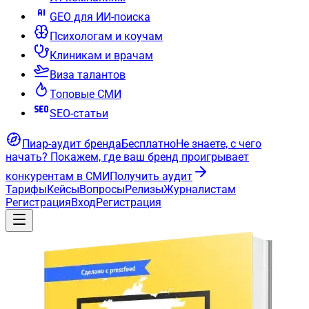
GEO для ИИ-поиска
Психологам и коучам
Клиникам и врачам
Виза талантов
Топовые СМИ
SEO-статьи
Пиар-аудит бренда
Бесплатно
Не знаете, с чего
начать?
Покажем, где ваш бренд проигрывает
конкурентам в СМИ
Получить аудит
Тарифы
Кейсы
Вопросы
Релизы
Журналистам
Регистрация
Вход
Регистрация