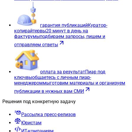
гарантия публикаций
Куратор-
копирайтер
вы
20 минут в день на
фактуру
мы
подбираем запросы, пишем и
отправляем ответы
оплата за результат
Пиар под
ключ
вы
общаетесь с личным пиар-
менеджером
мы
готовим материалы и организуем
публикации в нужных вам СМИ
Решения под конкретную задачу
Рассылка пресс-релизов
Юристам
ИТ-компаниям