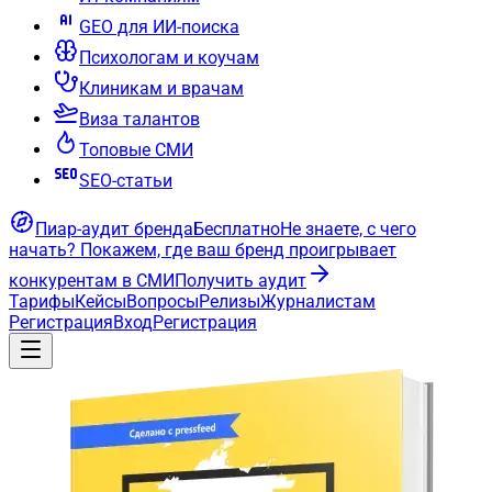
GEO для ИИ-поиска
Психологам и коучам
Клиникам и врачам
Виза талантов
Топовые СМИ
SEO-статьи
Пиар-аудит бренда
Бесплатно
Не знаете, с чего
начать?
Покажем, где ваш бренд проигрывает
конкурентам в СМИ
Получить аудит
Тарифы
Кейсы
Вопросы
Релизы
Журналистам
Регистрация
Вход
Регистрация