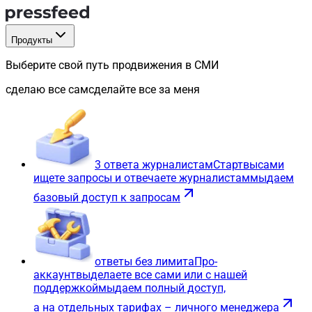
Продукты
Выберите свой путь продвижения в СМИ
сделаю все сам
сделайте все за меня
3 ответа журналистам
Старт
вы
сами
ищете запросы и отвечаете журналистам
мы
даем
базовый доступ к запросам
ответы без лимита
Про-
аккаунт
вы
делаете все сами или с нашей
поддержкой
мы
даем полный доступ,
а на отдельных тарифах – личного менеджера