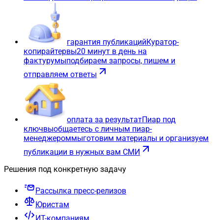
гарантия публикаций
Куратор-
копирайтер
вы
20 минут в день на
фактуру
мы
подбираем запросы, пишем и
отправляем ответы
оплата за результат
Пиар под
ключ
вы
общаетесь с личным пиар-
менеджером
мы
готовим материалы и организуем
публикации в нужных вам СМИ
Решения под конкретную задачу
Рассылка пресс-релизов
Юристам
ИТ-компаниям