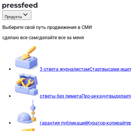
Продукты
Выберите свой путь продвижения в СМИ
сделаю все сам
сделайте все за меня
3 ответа журналистам
Старт
вы
сами ищет
ответы без лимита
Про-аккаунт
вы
делает
гарантия публикаций
Куратор-копирайте