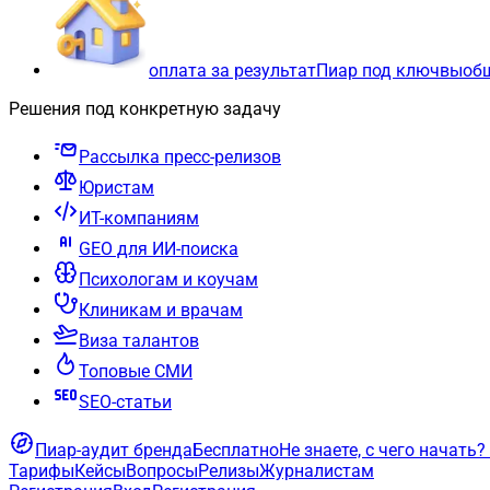
оплата за результат
Пиар под ключ
вы
об
Решения под конкретную задачу
Рассылка пресс-релизов
Юристам
ИТ-компаниям
GEO для ИИ-поиска
Психологам и коучам
Клиникам и врачам
Виза талантов
Топовые СМИ
SEO-статьи
Пиар-аудит бренда
Бесплатно
Не знаете, с чего начать?
Тарифы
Кейсы
Вопросы
Релизы
Журналистам