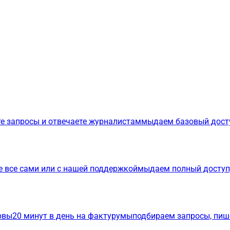
е запросы и отвечаете журналистам
мы
даем базовый дост
е все сами или с нашей поддержкой
мы
даем полный доступ
р
вы
20 минут в день на фактуру
мы
подбираем запросы, пиш