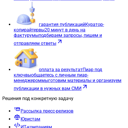
гарантия публикаций
Куратор-
копирайтер
вы
20 минут в день на
фактуру
мы
подбираем запросы, пишем и
отправляем ответы
оплата за результат
Пиар под
ключ
вы
общаетесь с личным пиар-
менеджером
мы
готовим материалы и организуем
публикации в нужных вам СМИ
Решения под конкретную задачу
Рассылка пресс-релизов
Юристам
ИТ-компаниям