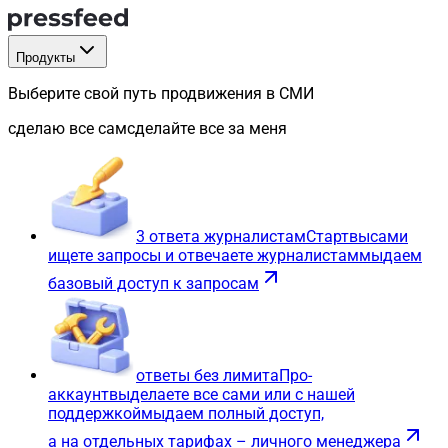
Продукты
Выберите свой путь продвижения в СМИ
сделаю все сам
сделайте все за меня
3 ответа журналистам
Старт
вы
сами
ищете запросы и отвечаете журналистам
мы
даем
базовый доступ к запросам
ответы без лимита
Про-
аккаунт
вы
делаете все сами или с нашей
поддержкой
мы
даем полный доступ,
а на отдельных тарифах – личного менеджера