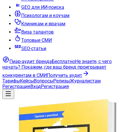
GEO для ИИ-поиска
Психологам и коучам
Клиникам и врачам
Виза талантов
Топовые СМИ
SEO-статьи
Пиар-аудит бренда
Бесплатно
Не знаете, с чего
начать?
Покажем, где ваш бренд проигрывает
конкурентам в СМИ
Получить аудит
Тарифы
Кейсы
Вопросы
Релизы
Журналистам
Регистрация
Вход
Регистрация